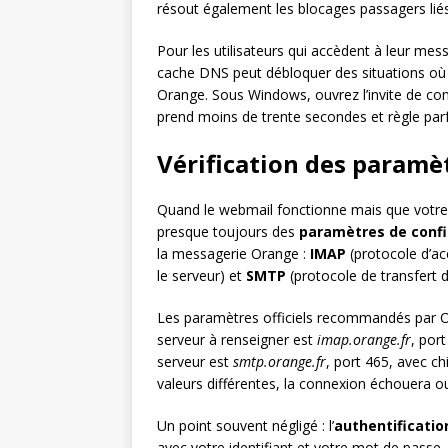
résout également les blocages passagers liés
Pour les utilisateurs qui accèdent à leur mes
cache DNS peut débloquer des situations où 
Orange. Sous Windows, ouvrez l’invite de 
prend moins de trente secondes et règle par
Vérification des paramè
Quand le webmail fonctionne mais que votre cl
presque toujours des
paramètres de confi
la messagerie Orange :
IMAP
(protocole d’ac
le serveur) et
SMTP
(protocole de transfert de
Les paramètres officiels recommandés par Or
serveur à renseigner est
imap.orange.fr
, por
serveur est
smtp.orange.fr
, port 465, avec ch
valeurs différentes, la connexion échouera o
Un point souvent négligé : l’
authentificati
avec votre identifiant et votre mot de passe. 