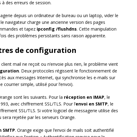
 à des erreurs de session.
sagerie depuis un ordinateur de bureau ou un laptop, vider le
le navigateur charge une ancienne version des pages
commandes et tapez
ipconfig /flushdns
. Cette manipulation
fois des problèmes persistants sans raison apparente.
tres de configuration
ient mail ne reçoit ou n’envoie plus rien, le problème vient
guration
. Deux protocoles régissent le fonctionnement de
cès aux messages Internet, qui synchronise les e-mails sur
 courrier simple, utilisé pour l’envoi).
ange sont les suivants. Pour la
réception en IMAP
, le
t 993, avec chiffrement SSL/TLS. Pour l’
envoi en SMTP
, le
iffrement SSL/TLS. Si votre logiciel de messagerie utilise des
u sera rejetée par les serveurs Orange.
on SMTP
. Orange exige que l’envoi de mails soit authentifié
Vérifiez que l’option « Authentification requise pour le