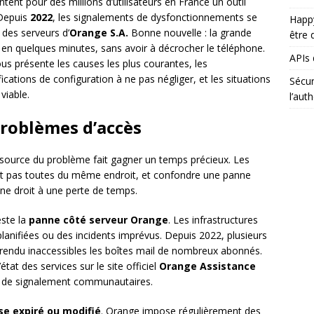
tent pour des millions d’utilisateurs en France un outil
 Depuis
2022
, les signalements de dysfonctionnements se
Happy
 des serveurs d’
Orange S.A.
Bonne nouvelle : la grande
être d
 en quelques minutes, sans avoir à décrocher le téléphone.
APIs 
ous présente les causes les plus courantes, les
fications de configuration à ne pas négliger, et les situations
Sécur
viable.
l’aut
roblèmes d’accès
la source du problème fait gagner un temps précieux. Les
t pas toutes du même endroit, et confondre une panne
e droit à une perte de temps.
este la
panne côté serveur Orange
. Les infrastructures
anifiées ou des incidents imprévus. Depuis 2022, plusieurs
rendu inaccessibles les boîtes mail de nombreux abonnés.
tat des services sur le site officiel
Orange Assistance
es de signalement communautaires.
e expiré ou modifié
. Orange impose régulièrement des