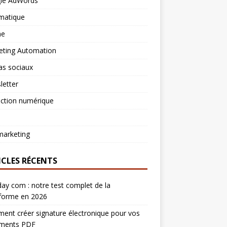
le AdWords
matique
ne
eting Automation
as sociaux
letter
ection numérique
arketing
ICLES RÉCENTS
y com : notre test complet de la
eforme en 2026
nt créer signature électronique pour vos
ments PDF